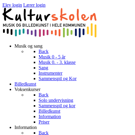
Elev login
Lærer login
Musik og sang
Back
Musik 0 - 5 år
Musik 0. - 3. klasse
Sang
Instrumenter
Sammenspil og Kor
Billedkunst
Voksenkurser
Back
Solo undervisning
Sammenspil og kor
Billedkunst
Information
Priser
Information
Back