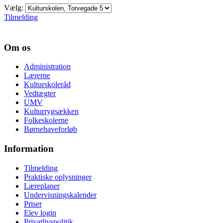
Vælg:
Tilmelding
Om os
Administration
Lærerne
Kulturskoleråd
Vedtægter
UMV
Kulturrygsækken
Folkeskolerne
Børnehaveforløb
Information
Tilmelding
Praktiske oplysninger
Læreplaner
Undervisningskalender
Priser
Elev login
Privatlivspolitik