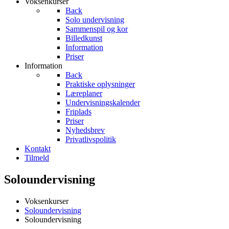
Voksenkurser
Back
Solo undervisning
Sammenspil og kor
Billedkunst
Information
Priser
Information
Back
Praktiske oplysninger
Læreplaner
Undervisningskalender
Friplads
Priser
Nyhedsbrev
Privatlivspolitik
Kontakt
Tilmeld
Soloundervisning
Voksenkurser
Soloundervisning
Soloundervisning